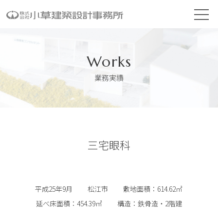
Works
業務実績
三宅眼科
平成25年9月
松江市
敷地面積：614.62㎡
延べ床面積：454.39㎡
構造：鉄骨造・2階建