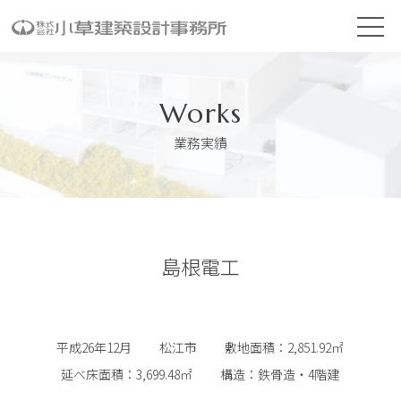
Works
業務実績
島根電工
平成26年12月
松江市
敷地面積：2,851.92㎡
延べ床面積：3,699.48㎡
構造：鉄骨造・4階建