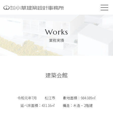
Works
業務実績
建築会館
令和元年7月
松江市
敷地面積：984.089㎡
延べ床面積：431.16㎡
構造：木造・2階建